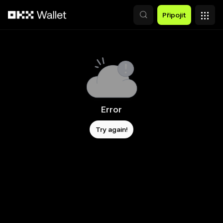
Přeskočit na hlavní obsah
Připojit
Error
Try again!