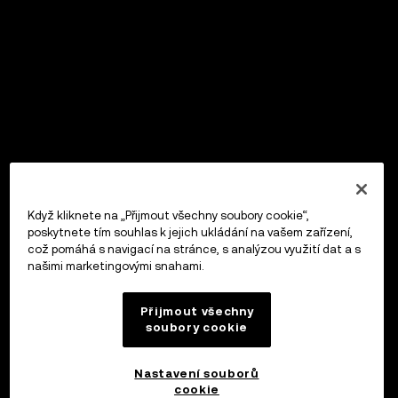
Když kliknete na „Přijmout všechny soubory cookie“,
poskytnete tím souhlas k jejich ukládání na vašem zařízení,
což pomáhá s navigací na stránce, s analýzou využití dat a s
našimi marketingovými snahami.
Přijmout všechny
soubory cookie
Nastavení souborů
cookie
OKX Peněženka