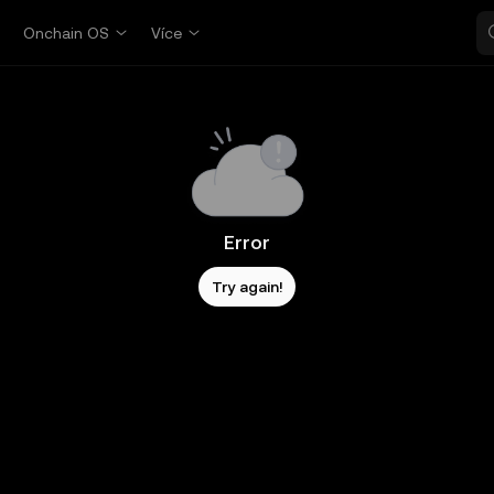
p
Onchain OS
Více
Error
Try again!