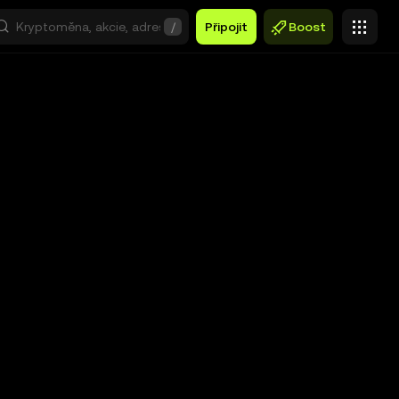
/
Připojit
Boost