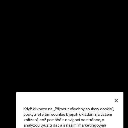
Když kliknete na „Přijmout všechny soubory cookie“,
poskytnete tím souhlas k jejich ukládání na vašem
zařízení, což pomáhá s navigací na stránce, s
analýzou využití dat a s našimi marketingovými