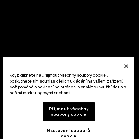
Když kliknete na „Přijmout všechny soubory cookie“,
poskytnete tím souhlas k jejich ukládání na vašem zařízení,
což pomáhá s navigací na stránce, s analýzou využití dat a s
našimi marketingovými snahami.
Přijmout všechny
soubory cookie
Nastavení souborů
cookie
OKX Peněženka