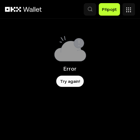
Přeskočit na hlavní obsah
Připojit
Error
Try again!