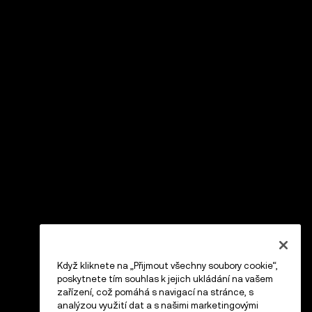
Když kliknete na „Přijmout všechny soubory cookie“,
poskytnete tím souhlas k jejich ukládání na vašem
zařízení, což pomáhá s navigací na stránce, s
analýzou využití dat a s našimi marketingovými