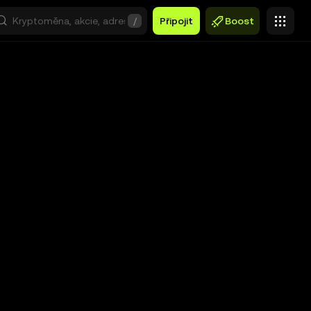
/
Připojit
Boost