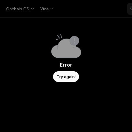
p
Onchain OS
Více
Error
Try again!