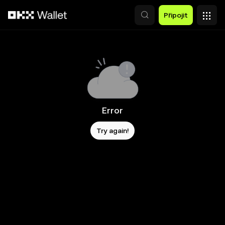
Přeskočit na hlavní obsah
Připojit
Error
Try again!