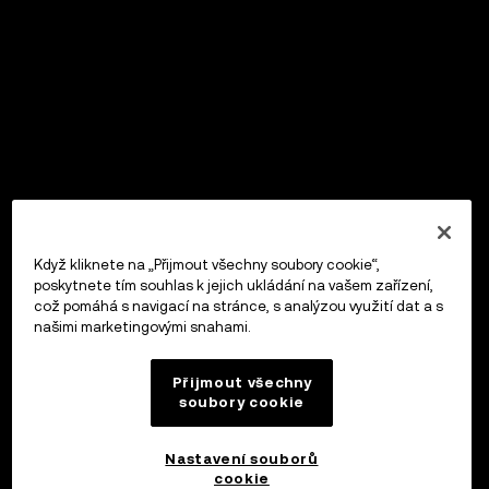
Když kliknete na „Přijmout všechny soubory cookie“,
poskytnete tím souhlas k jejich ukládání na vašem zařízení,
což pomáhá s navigací na stránce, s analýzou využití dat a s
našimi marketingovými snahami.
Přijmout všechny
soubory cookie
Nastavení souborů
cookie
OKX Peněženka