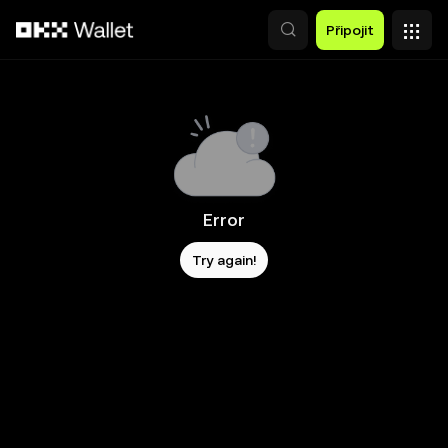
Přeskočit na hlavní obsah
Připojit
Error
Try again!