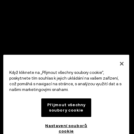
Když kliknete na „Přijmout všechny soubory cookie“,
poskytnete tím souhlas k jejich ukládání na vašem zařízení,
což pomáhá s navigací na stránce, s analýzou využití dat a s
našimi marketingovými snahami.
Přijmout všechny
soubory cookie
Nastavení souborů
cookie
OKX Peněženka