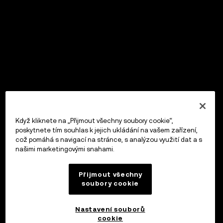
Když kliknete na „Přijmout všechny soubory cookie“,
poskytnete tím souhlas k jejich ukládání na vašem zařízení,
což pomáhá s navigací na stránce, s analýzou využití dat a s
našimi marketingovými snahami.
Přijmout všechny
soubory cookie
Nastavení souborů
cookie
OKX Peněženka