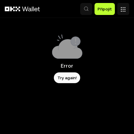
Přeskočit na hlavní obsah
Připojit
Error
Try again!