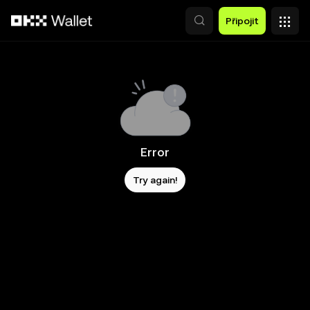
Přeskočit na hlavní obsah
Připojit
Error
Try again!