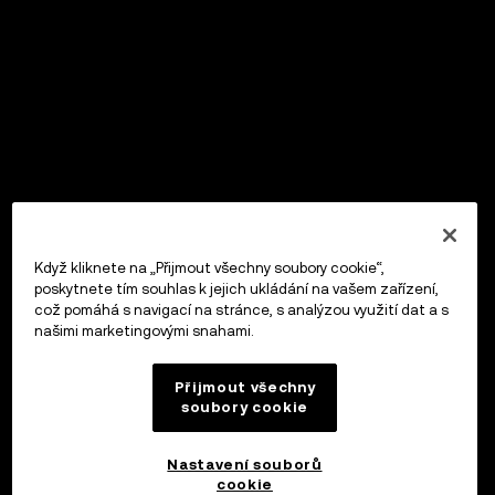
Když kliknete na „Přijmout všechny soubory cookie“,
poskytnete tím souhlas k jejich ukládání na vašem zařízení,
což pomáhá s navigací na stránce, s analýzou využití dat a s
našimi marketingovými snahami.
Přijmout všechny
soubory cookie
Nastavení souborů
cookie
OKX Peněženka