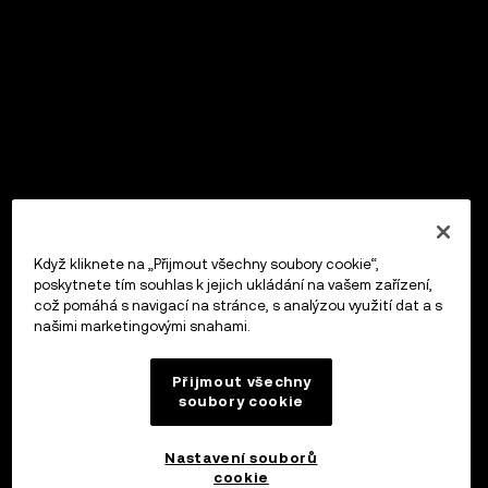
Když kliknete na „Přijmout všechny soubory cookie“,
poskytnete tím souhlas k jejich ukládání na vašem zařízení,
což pomáhá s navigací na stránce, s analýzou využití dat a s
našimi marketingovými snahami.
Přijmout všechny
soubory cookie
Nastavení souborů
cookie
OKX Peněženka