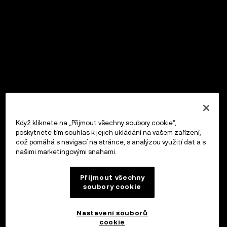
Když kliknete na „Přijmout všechny soubory cookie“,
poskytnete tím souhlas k jejich ukládání na vašem zařízení,
což pomáhá s navigací na stránce, s analýzou využití dat a s
našimi marketingovými snahami.
Přijmout všechny
soubory cookie
Nastavení souborů
cookie
OKX Peněženka