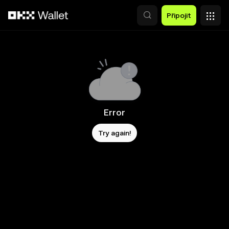
Přeskočit na hlavní obsah
Připojit
Error
Try again!