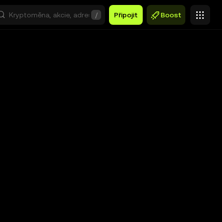
/
Připojit
Boost