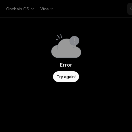
p
Onchain OS
Více
Error
Try again!