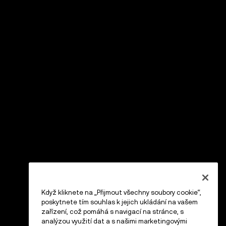
Když kliknete na „Přijmout všechny soubory cookie“,
poskytnete tím souhlas k jejich ukládání na vašem
zařízení, což pomáhá s navigací na stránce, s
analýzou využití dat a s našimi marketingovými