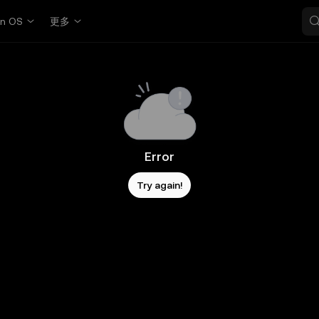
in OS
更多
Error
Try again!