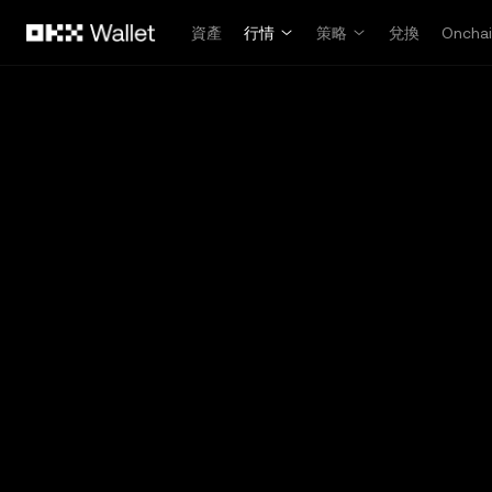
跳轉至主要內容
資產
行情
策略
兌換
Oncha