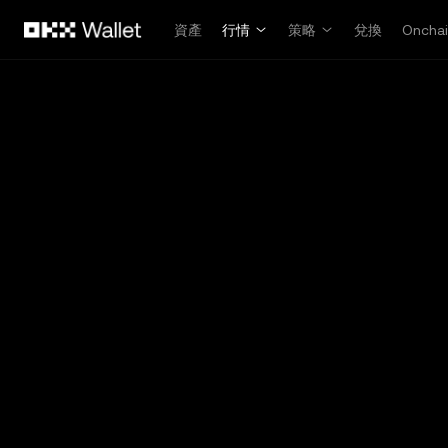
跳轉至主要內容
資產
行情
策略
兌換
Oncha