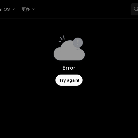
in OS
更多
Error
Try again!