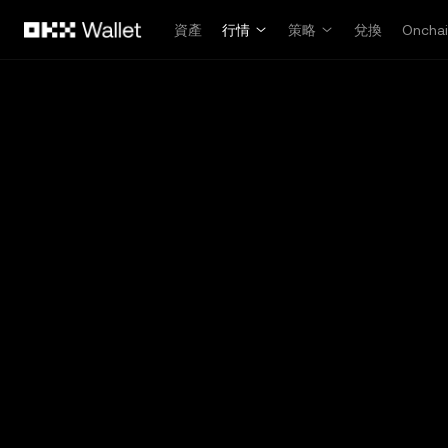
跳轉至主要內容
資產
行情
策略
兌換
Oncha