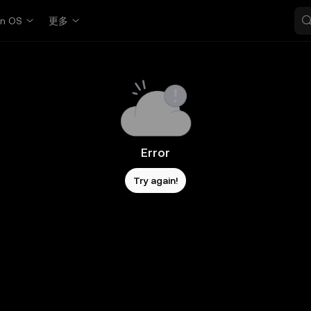
in OS
更多
Error
Try again!