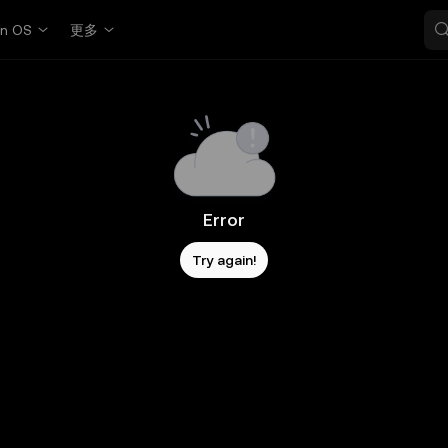
in OS
更多
Error
Try again!