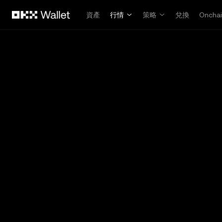
跳轉至主要內容
資產
行情
策略
兌換
Oncha