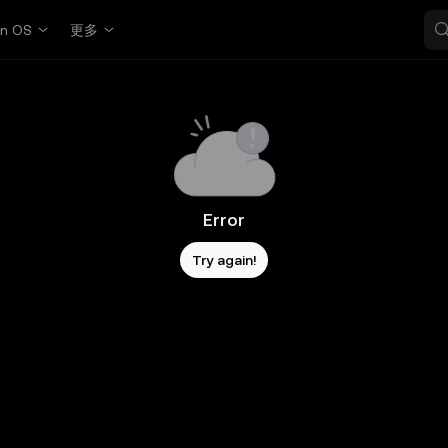
in OS
更多
Error
Try again!