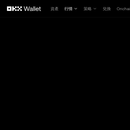
跳轉至主要內容
資產
行情
策略
兌換
Oncha