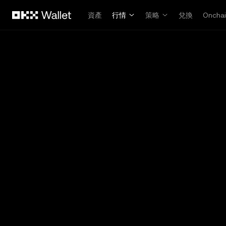
跳轉至主要內容
資產
行情
策略
兌換
Oncha