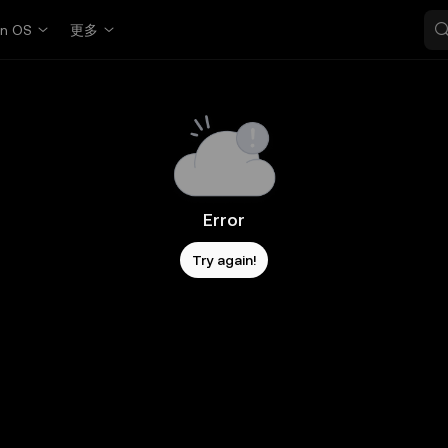
in OS
更多
Error
Try again!