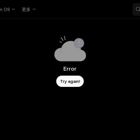
in OS
更多
Error
Try again!