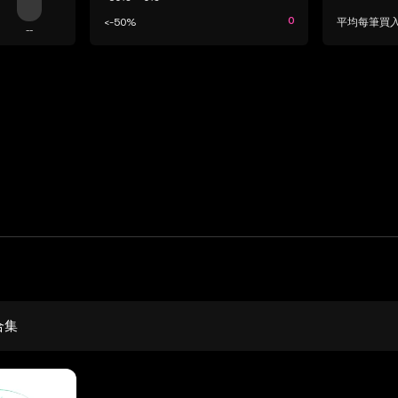
0
<-50%
平均每筆買
--
合集