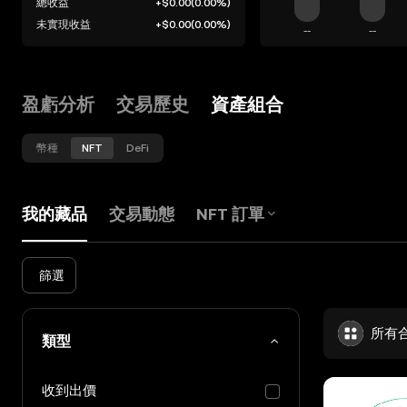
總收益
+$0.00
(
0.00%
)
未實現收益
+$0.00
(
0.00%
)
--
--
盈虧分析
交易歷史
資產組合
幣種
NFT
DeFi
我的藏品
交易動態
NFT 訂單
篩選
所有
類型
收到出價