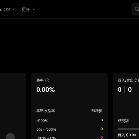
in OS
更多
勝率
買入/賣出交
0.00%
0
0
單幣收益率
幣種數
0
>500%
成交額
0
0% ~ 500%
買入
$0.00
0
-50% ~ 0%