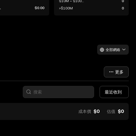
$10M ~ $100M
0
入
$0.00
>$100M
0
全部網絡
更多
最近收到
$0
$0
成本價
估值