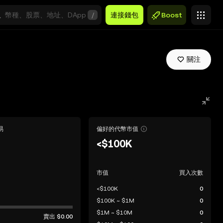
/
連接錢包
Boost
關注
易
偏好的代幣市值
<$100K
市值
買入次數
<$100K
0
$100K ~ $1M
0
$1M ~ $10M
0
賣出
$0.00