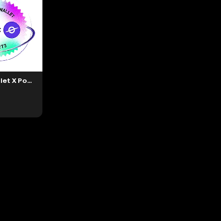
KuCoin Wallet X Port3 NFT Giveaway #448780