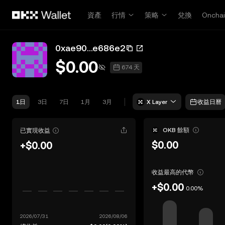
跳轉至主要內容
資產
行情
策略
兌換
Oncha
0xae90...e686e2
$0.00
674 天
1日
3日
7日
1月
3月
X Layer
收益日曆
OKB 餘額
已實現收益
$0.00
+$0.00
收益最高的代幣
+$0.00
0.00%