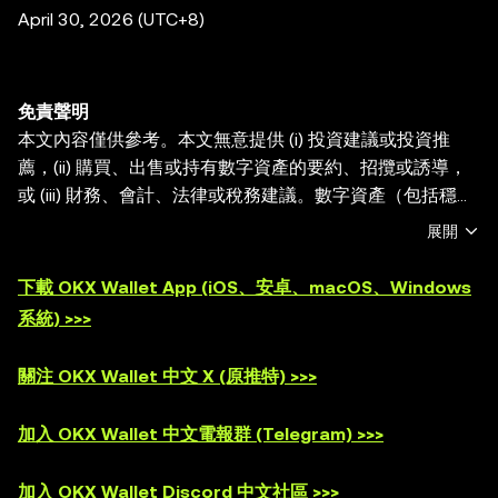
April 30, 2026 (UTC+8)
免責聲明
本文內容僅供參考。本文無意提供 (i) 投資建議或投資推
薦，(ii) 購買、出售或持有數字資產的要約、招攬或誘導，
或 (iii) 財務、會計、法律或稅務建議。數字資產（包括穩定
幣和 NFT）受市場波動影響， 涉及高風險，並且可能會貶
展開
值。關於交易或持有數字資產是否適合您的相關問題，請諮
詢您的法律/稅務/投資專業人士。OKX Web3 錢包僅爲一種
下載 OKX Wallet App (iOS、安卓、macOS、Windows
自託管錢包軟件服務，讓您可以發現並與第三方平臺交互，
系統) >>>
OKX Web3 錢包無法控制此類第三方平臺的服務，也不對
其承擔任何責任。並非所有產品均在所有地區提供。OKX
關注 OKX Wallet 中文 X (原推特) >>>
Web3 錢包及其相關服務不是由 OKX 交易所提供的，並受
OKX Web3 生態系統服務條款
的約束。
加入 OKX Wallet 中文電報群 (Telegram) >>>
加入 OKX Wallet Discord 中文社區 >>>