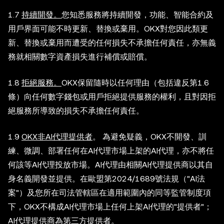
1.7
持續開發。
您知悉服務將持續開發，功能、智能合約及
用戶界面可能不時更新、替換或棄用。OKX對您因此類更
新、替換或棄用而遭受的任何損失不承擔任何責任，亦無義
務就相關數字資產損失進行補償或賠償。
1.8
拒絕服務。
OKX保留隨時以任何理由（包括違反第1.6
條）向任何數字錢包或用戶拒絕提供服務的權利，且對因拒
絕服務所導致的損失不承擔任何責任。
1.9
OKX非AI代理提供者
。 為避免疑義，OKX不開發、訓
練、微調、部署任何在AI代理市場上架的AI代理，亦不將任
何該等AI代理投放市場。AI代理由相關AI代理提供商以其自
身名義開發並提供。在歐盟第2024/1689號法規（"AI法
案"）及您所在司法管轄區在適用範圍內的同等監管制度項
下，OKX不構成AI代理市場上任何上架AI代理的"提供者"；
AI代理提供商為第三方提供者。