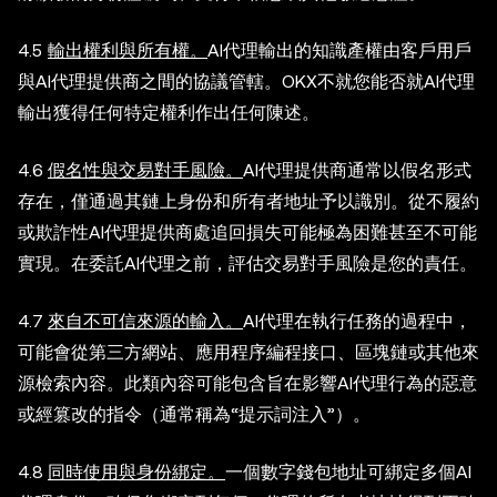
4.5
輸出權利與所有權。
AI代理輸出的知識產權由客戶用戶
與AI代理提供商之間的協議管轄。OKX不就您能否就AI代理
輸出獲得任何特定權利作出任何陳述。
4.6
假名性與交易對手風險。
AI代理提供商通常以假名形式
存在，僅通過其鏈上身份和所有者地址予以識別。從不履約
或欺詐性AI代理提供商處追回損失可能極為困難甚至不可能
實現。在委託AI代理之前，評估交易對手風險是您的責任。
4.7
來自不可信來源的輸入。
AI代理在執行任務的過程中，
可能會從第三方網站、應用程序編程接口、區塊鏈或其他來
源檢索內容。此類內容可能包含旨在影響AI代理行為的惡意
或經篡改的指令（通常稱為“提示詞注入”）。
4.8
同時使用與身份綁定。
一個數字錢包地址可綁定多個AI