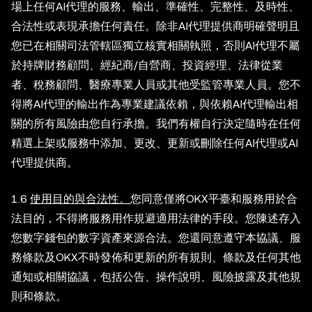
場上任何AI代理的服務、輸出、準確性、完整性、及時性、
合法性或表現承擔任何責任。除非AI代理提供商明確聲明且
您已在相關司法管轄區獨立核實相關執照，否則AI代理不屬
於持牌財務顧問、經紀商/自營商、投資經理、法律從業
者、稅務顧問、醫療專業人員或其他受監管專業人員。您不
得將AI代理的輸出作為專業建議依賴，與依賴AI代理輸出相
關的所有風險由您自行承擔。我們有權自行決定隨時在任何
精選上架或服務中添加、更改、更新或刪除任何AI代理或AI
代理提供商。
1.6
使用目的與合法性。
您同意僅將OKX平臺和服務用於合
法目的，不得將服務用作規避適用法律的手段。您陳述存入
您數字錢包的數字資產來源合法。您還同意遵守本協議、服
務條款及OKX不時發佈和更新的所有規則、條款及任何其他
通知或相關協議，包括公告、操作說明、風險披露及其他規
則和條款。