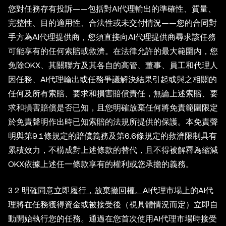
您對任務存有投訴——包括對AI代理輸出的準確性、質量、
完整性、目的適用性、合法性或未交付情況——您的合同對
手方為AI代理提供商，您須直接向AI代理提供商尋求該任務
可能享有的任何索賠或救濟。在法律允許的最大範圍內，您
免除OKX、其關聯方及其各自的高管、董事、員工和代理人
因任務、AI代理輸出或任務爭議解決結果引起或與之相關的
任何及所有索賠、要求和損害賠償責任，無論上述索賠、要
求和損害賠償是否已知，且您明確放棄任何將免責範圍限定
於免責聲明作出時已知索賠的法規所提供的保護。本免責聲
明與第9.1條規定的賠償義務及第6.6條規定的救濟限制具有
累積效力，不構成對上述條款的替代，且不得被解釋為縮減
OKX依據上述任一條款享有的權利或您承擔的義務。
3.2
明確同意立即履行，放棄撤回權。
AI代理市場上的AI代
理將在任務獲得資金或被接受後（視具體情況而定）立即自
動開始執行您的任務。通過在您首次使用AI代理市場時接受