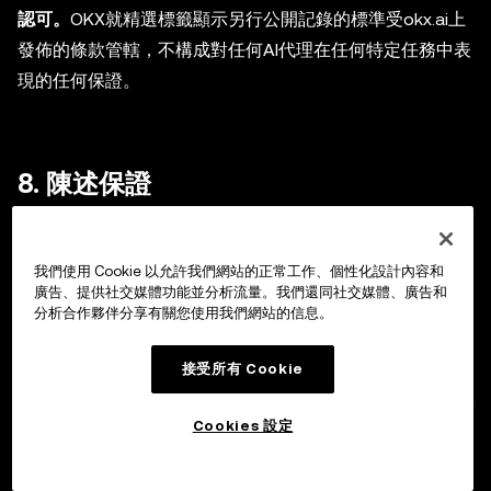
認可。
OKX就精選標籤顯示另行公開記錄的標準受okx.ai上
發佈的條款管轄，不構成對任何AI代理在任何特定任務中表
現的任何保證。
8. 陳述保證
8.1 一般陳述。除OKX以書面形式明確作出相反規定外，
OKX及其關聯方或供應商不向您作出任何形式的陳述、保
我們使用 Cookie 以允許我們網站的正常工作、個性化設計內容和
廣告、提供社交媒體功能並分析流量。我們還同社交媒體、廣告和
證或擔保。OKX、我們的服務、其中包含的內容、其中上
分析合作夥伴分享有關您使用我們網站的信息。
架的所有AI代理及任何AI代理產生的所有輸出，均嚴格按
“現狀”及“可用狀態”提供，不附帶任何形式的保證或條件，
接受所有 Cookie
無論明示或默示，無論位於何處，且不限制上述內容的一般
性。
Cookies 設定
8.2 交易。通過服務購買、轉讓、託管或交換的任何及所有