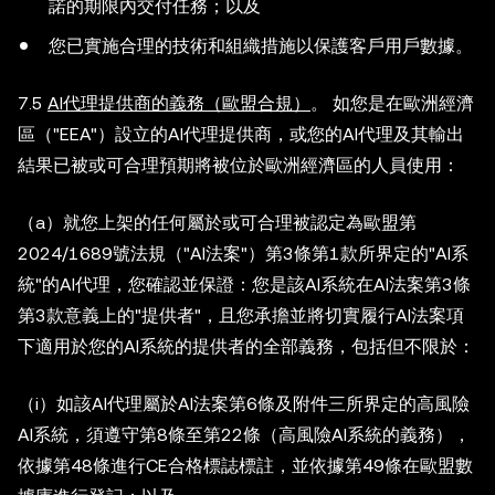
諾的期限內交付任務；以及
您已實施合理的技術和組織措施以保護客戶用戶數據。
7.5
AI代理提供商的義務（歐盟合規）
。 如您是在歐洲經濟
區（"EEA"）設立的AI代理提供商，或您的AI代理及其輸出
結果已被或可合理預期將被位於歐洲經濟區的人員使用：
（a）就您上架的任何屬於或可合理被認定為歐盟第
2024/1689號法規（"AI法案"）第3條第1款所界定的"AI系
統"的AI代理，您確認並保證：您是該AI系統在AI法案第3條
第3款意義上的"提供者"，且您承擔並將切實履行AI法案項
下適用於您的AI系統的提供者的全部義務，包括但不限於：
（i）如該AI代理屬於AI法案第6條及附件三所界定的高風險
AI系統，須遵守第8條至第22條（高風險AI系統的義務），
依據第48條進行CE合格標誌標註，並依據第49條在歐盟數