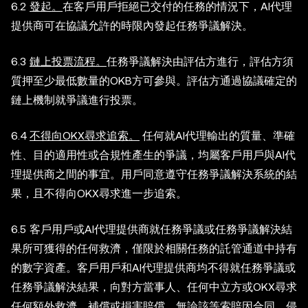
6.2
發起。
在客戶用戶拒絕已交付的任務的情況下，AI代理
提供商可在協議允許的時限內發起任務爭議解決。
6.3
鏈上投票流程。
任務爭議解決由評估方進行，評估方須
質押至少最低數量的OKB方可參與。評估方通過協議確定的
鏈上機制就爭議進行投票。
6.4
不得向OKX尋求追索。
任何就AI代理輸出的質量、準確
性、目的適用性或合規性產生的爭議，均屬客戶用戶與AI代
理提供商之間的事宜。用戶同意遵守任務爭議解決系統的結
果，且不得向OKX尋求進一步追索。
6.5 客戶用戶或AI代理提供商就任務爭議或任務爭議解決結
果所可獲得的任何救濟，僅限於相關任務的託管通道中持有
的數字資產。客戶用戶和AI代理提供商均不得就任務爭議或
任務爭議解決結果，向對方當事人、任何中立方或OKX尋求
任何額外救濟、補償或損害賠償，無論該等索賠因合同、侵