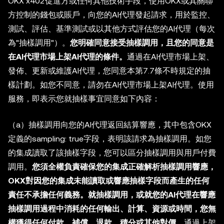
OKX x402促進方或任何其他技術手段，使用OKX或其關聯
方控制的錢包或賬戶，向您的AI代理發起請求，用於監控、
測試、評估、基準測試或以其他方式評估您的AI代理（每次
為"抽樣調用"）。
您明確同意接受抽樣調用，且您的同意是
在AI代理市場上架AI代理的條件。
通過在AI代理市場上架、
發佈、更新或維護AI代理，您同意本第7.7條不時規定的抽
樣計劃。如您不同意，請勿在AI代理市場上架AI代理。使用
服務，即表示您就抽樣事宜同意如下內容：
（a）抽樣調用向您的AI代理返回結算響應，其中包含OKX
定義的sampling: true字段，表明該請求為抽樣調用。如您
的集成讀取了該抽樣字段，您可以區分抽樣調用與用戶付費
調用。
您須全權負責確保您的集成正確解析抽樣調用響應，
OKX對因您的集成未能讀取或響應抽樣字段而產生的任何
責任不承擔任何義務。就抽樣調用，或就您的AI代理在響應
抽樣調用過程中消耗的任何輸出、計算、資源或時間，您無
權獲得任何付款、補償、退款、積分或其他對價。
通過上架