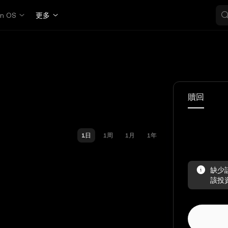
in OS
更多
贖回
1日
1周
1月
1年
缺少
該投資