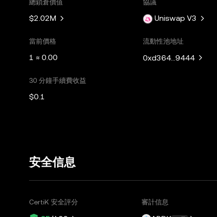
總鎖倉價值
協議
$2.02M
Uniswap V3
當前價格
流動性池地址
1 ≈ 0.00
0xd364...9444
30 分鐘手續費收益
$0.1
安全信息
CertiK 安全評分
審計信息