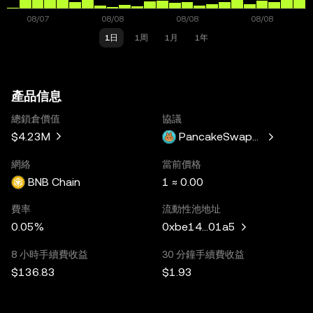
1日
1周
1月
1年
產品信息
總鎖倉價值
協議
$4.23M
PancakeSwapV3
網絡
當前價格
BNB Chain
1 ≈ 0.00
費率
流動性池地址
0.05%
0xbe14...01a5
8 小時手續費收益
30 分鐘手續費收益
$136.83
$1.93