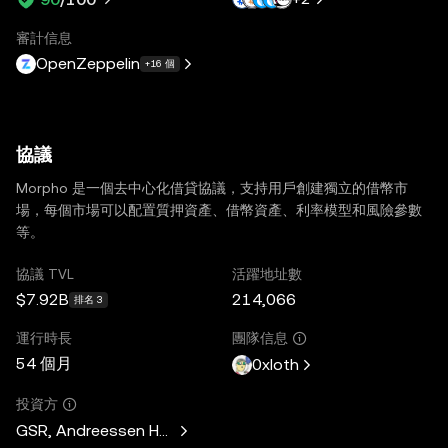
審計信息
OpenZeppelin
+16 個
協議
Morpho 是一個去中心化借貸協議，支持用戶創建獨立的借幣市
場，每個市場可以配置質押資產、借幣資產、利率模型和風險參數
等。
協議 TVL
活躍地址數
$7.92B
214,066
排名 3
運行時長
團隊信息
54 個月
0xloth
投資方
GSR, Andreessen Horowitz, Mechanism Capital, Variant Fund,