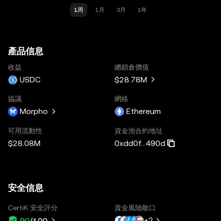
1周
1月
3月
1年
產品信息
收益
總鎖倉價值
USDC
$28.78M
協議
網絡
Morpho
Ethereum
可用流動性
資金池合約地址
$28.08M
0xdd0f...490d
安全信息
CertiK 安全評分
資金風險敞口
+
2
90
/100