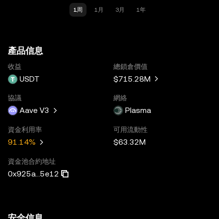
1周
1月
3月
1年
產品信息
收益
總鎖倉價值
USDT
$715.28M
協議
網絡
Aave V3
Plasma
資金利用率
可用流動性
$63.32M
91.14%
資金池合約地址
0x925a...5e12
安全信息