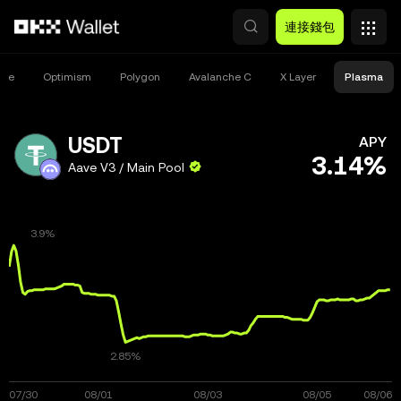
跳轉至主要內容
連接錢包
One
Optimism
Polygon
Avalanche C
X Layer
Plasma
USDT
APY
3.14%
Aave V3 / Main Pool