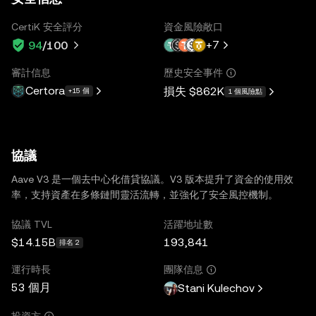
CertiK 安全評分
資金風險敞口
+
7
94
/100
審計信息
歷史安全事件
Certora
損失
$862K
+15 個
1 個風險點
協議
Aave V3 是一個去中心化借貸協議。V3 版本提升了資金的使用效
率，支持資產在多條鏈間靈活流轉，並強化了安全風控機制。
協議 TVL
活躍地址數
$14.15B
193,841
排名 2
運行時長
團隊信息
53 個月
Stani Kulechov
投資方