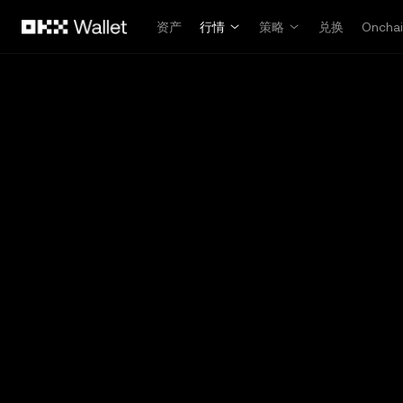
跳转至主要内容
资产
行情
策略
兑换
Oncha