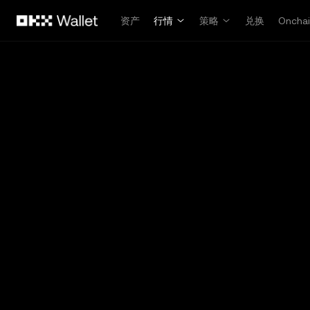
跳转至主要内容
资产
行情
策略
兑换
Oncha