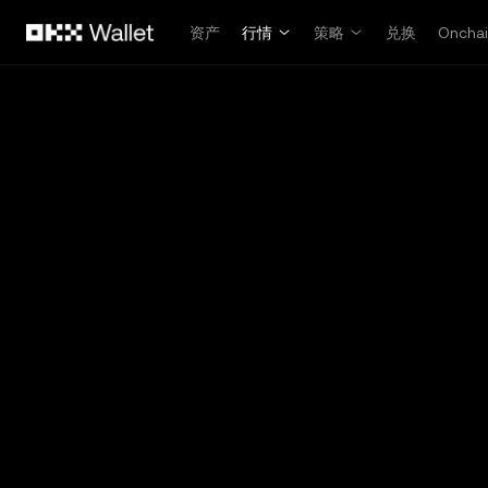
跳转至主要内容
资产
行情
策略
兑换
Oncha