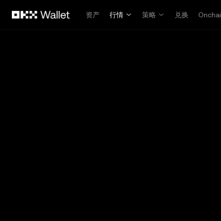
跳转至主要内容
资产
行情
策略
兑换
Oncha