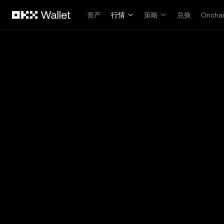
跳转至主要内容
资产
行情
策略
兑换
Oncha