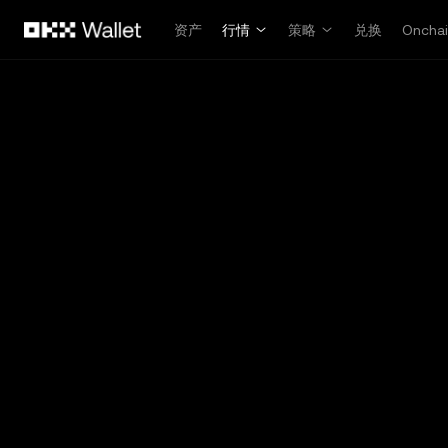
跳转至主要内容
资产
行情
策略
兑换
Oncha