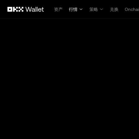
跳转至主要内容
资产
行情
策略
兑换
Oncha