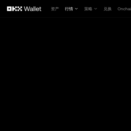
跳转至主要内容
资产
行情
策略
兑换
Oncha