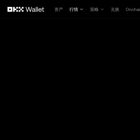
跳转至主要内容
资产
行情
策略
兑换
Oncha