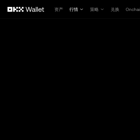
跳转至主要内容
资产
行情
策略
兑换
Oncha