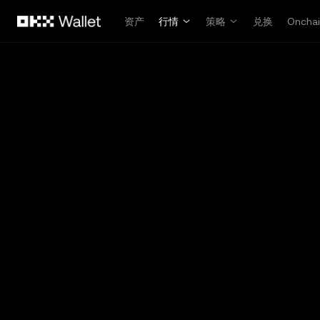
跳转至主要内容
资产
行情
策略
兑换
Oncha