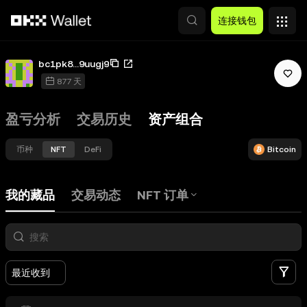
跳转至主要内容
连接钱包
bc1pk8...9uugj9
877 天
盈亏分析
交易历史
资产组合
币种
NFT
DeFi
Bitcoin
我的藏品
交易动态
NFT 订单
筛
最近收到