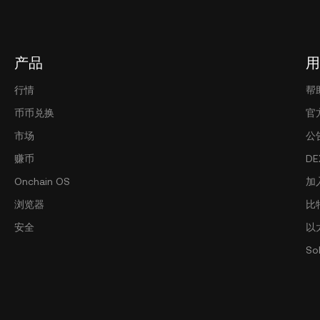
产品
用
行情
帮
币币兑换
官
市场
公
赚币
D
Onchain OS
加
浏览器
比
安全
以
So