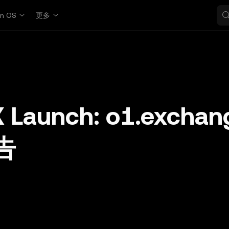
in OS
更多
 Launch: o1.exchan
告