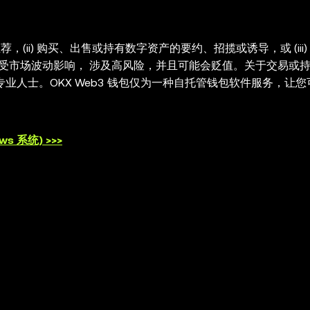
，(ii) 购买、出售或持有数字资产的要约、招揽或诱导，或 (iii)
）受市场波动影响， 涉及高风险，并且可能会贬值。关于交易或
业人士。OKX Web3 钱包仅为一种自托管钱包软件服务，让
类第三方平台的服务，也不对其承担任何责任。并非所有产品均在所
所提供的，并受
OKX Web3 生态系统服务条款
的约束。
s 系统) >>>