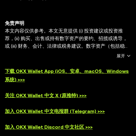
免责声明
本文内容仅供参考。本文无意提供 (i) 投资建议或投资推
荐，(ii) 购买、出售或持有数字资产的要约、招揽或诱导，
或 (iii) 财务、会计、法律或税务建议。数字资产（包括稳定
币和 NFT）受市场波动影响， 涉及高风险，并且可能会贬
展开
值。关于交易或持有数字资产是否适合您的相关问题，请咨
询您的法律/税务/投资专业人士。OKX Web3 钱包仅为一种
下载 OKX Wallet App (iOS、安卓、macOS、Windows
自托管钱包软件服务，让您可以发现并与第三方平台交互，
系统) >>>
OKX Web3 钱包无法控制此类第三方平台的服务，也不对
其承担任何责任。并非所有产品均在所有地区提供。OKX
关注 OKX Wallet 中文 X (原推特) >>>
Web3 钱包及其相关服务不是由 OKX 交易所提供的，并受
OKX Web3 生态系统服务条款
的约束。
加入 OKX Wallet 中文电报群 (Telegram) >>>
加入 OKX Wallet Discord 中文社区 >>>