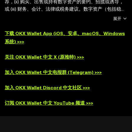
荐，(ii) 购买、出售或持有数字资产的要约、招揽或诱导，
或 (iii) 财务、会计、法律或税务建议。数字资产（包括稳定
币和 NFT）受市场波动影响， 涉及高风险，并且可能会贬
展开
值。关于交易或持有数字资产是否适合您的相关问题，请咨
询您的法律/税务/投资专业人士。OKX Web3 钱包仅为一种
下载 OKX Wallet App (iOS、安卓、macOS、Windows
自托管钱包软件服务，让您可以发现并与第三方平台交互，
系统) >>>
OKX Web3 钱包无法控制此类第三方平台的服务，也不对
其承担任何责任。并非所有产品均在所有地区提供。OKX
关注 OKX Wallet 中文 X (原推特) >>>
Web3 钱包及其相关服务不是由 OKX 交易所提供的，并受
OKX Web3 生态系统服务条款
的约束。
加入 OKX Wallet 中文电报群 (Telegram) >>>
加入 OKX Wallet Discord 中文社区 >>>
订阅 OKX Wallet 中文 YouTube 频道 >>>