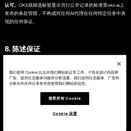
认可。
OKX就精选标签显示另行公开记录的标准受okx.ai上
发布的条款管辖，不构成对任何AI代理在任何特定任务中表
现的任何保证。
8. 陈述保证
8.1 一般陈述。除OKX以书面形式明确作出相反规定外，
OKX及其关联方或供应商不向您作出任何形式的陈述、保
我们使用 Cookie 以允许我们网站的正常工作、个性化设计内容和
广告、提供社交媒体功能并分析流量。我们还同社交媒体、广告和
证或担保。OKX、我们的服务、其中包含的内容、其中上
分析合作伙伴分享有关您使用我们网站的信息。
架的所有AI代理及任何AI代理产生的所有输出，均严格按
“现状”及“可用状态”提供，不附带任何形式的保证或条件，
接受所有 Cookie
无论明示或默示，无论位于何处，且不限制上述内容的一般
性。
Cookie 设置
8.2 交易。通过服务购买、转让、托管或交换的任何及所有