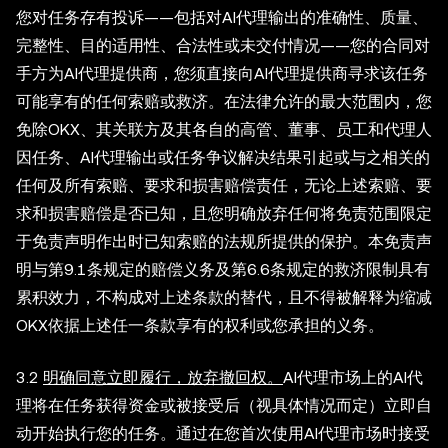
您对任务存有投诉——包括对AI代理输出的准确性、质量、
完整性、目的适用性、合法性或未交付情况——您的合同对
手方为AI代理提供商，您须直接向AI代理提供商寻求该任务
可能享有的任何索赔或救济。在法律允许的最大范围内，您
免除OKX、其关联方及其各自的高管、董事、员工和代理人
因任务、AI代理输出或任务争议解决结果引起或与之相关的
任何及所有索赔、要求和损害赔偿责任，无论上述索赔、要
求和损害赔偿是否已知，且您明确放弃任何将免责范围限定
于免责声明作出时已知索赔的法规所提供的保护。本免责声
明与第9.1条规定的赔偿义务及第6.6条规定的救济限制具有
累积效力，不构成对上述条款的替代，且不得被解释为缩减
OKX依据上述任一条款享有的权利或您承担的义务。
3.2
明确同意立即履行，放弃撤回权。
AI代理市场上的AI代
理将在任务获得资金或被接受后（视具体情况而定）立即自
动开始执行您的任务。通过在您首次使用AI代理市场时接受