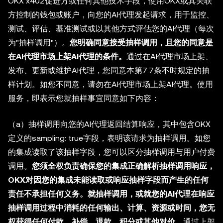
OKX x402促进方或任何其他技术手段，使用OKX或其关联
方控制的钱包或账户，向您的AI代理发起请求，用于监控、
测试、评估、基准测试或以其他方式评估您的AI代理（每次
为"抽样调用"）。
您明确同意接受抽样调用，且您的同意是
在AI代理市场上架AI代理的条件。
通过在AI代理市场上架、
发布、更新或维护AI代理，您同意本第7.7条不时规定的抽
样计划。如您不同意，请勿在AI代理市场上架AI代理。使用
服务，即表示您就抽样事宜同意如下内容：
（a）抽样调用向您的AI代理返回结算响应，其中包含OKX
定义的sampling: true字段，表明该请求为抽样调用。如您
的集成读取了该抽样字段，您可以区分抽样调用与用户付费
调用。
您须全权负责确保您的集成正确解析抽样调用响应，
OKX对因您的集成未能读取或响应抽样字段而产生的任何
责任不承担任何义务。就抽样调用，或就您的AI代理在响应
抽样调用过程中消耗的任何输出、计算、资源或时间，您无
权获得任何付款、补偿、退款、积分或其他对价。
通过上架