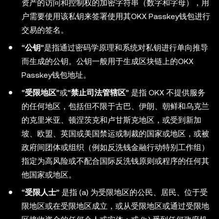
资产的访问和控制权的加密字符串（数字和字母），用
户需要使用该私钥来签署使用其OKX Passkey钱包进行
交易的签名。
“
公钥
”是指通过密码学原理和系统对私钥进行单向推导
而生成的公钥。公钥一般用于生成区块链上的OKX
Passkey钱包地址。
“
受限地区
”或“
禁止司法管辖区
” 是指 OKX 不提供服务
的任何地区，包括但不限于古巴、伊朗、朝鲜和乌克兰
的克里米亚、顿涅茨克和卢甘斯克地区，或受到新加
坡、欧盟、英国或美国禁运或制裁的国家或地区，或被
政府间团体或组织（例如反洗钱金融行动特别工作组）
指定为高风险或不配合国际反洗钱原则或程序的任何其
他国家或地区。
“
受限人士
” 是指 (a) 为受限地区的公民、居民、位于受
限地区或在受限地区成立，或从受限地区或通过受限地