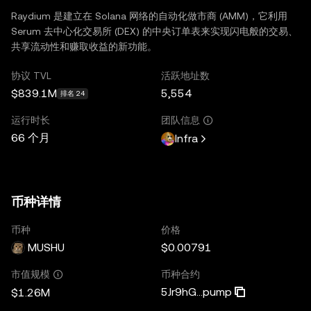
Raydium 是建立在 Solana 网络的自动化做市商 (AMM)，它利用
Serum 去中心化交易所 (DEX) 的中央订单表来实现闪电般的交易、
共享流动性和赚取收益的新功能。
协议 TVL
活跃地址数
$839.1M
5,554
排名 24
运行时长
团队信息
66 个月
Infra
币种详情
币种
价格
MUSHU
$0.00791
币种合约
市值规模
5Jr9hG...pump
$1.26M