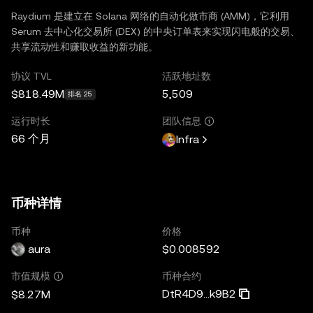
Raydium 是建立在 Solana 网络的自动化做市商 (AMM)，它利用
Serum 去中心化交易所 (DEX) 的中央订单表来实现闪电般的交易、
共享流动性和赚取收益的新功能。
协议 TVL
活跃地址数
$818.49M
5,509
排名 25
运行时长
团队信息
66 个月
Infra
币种详情
币种
价格
aura
$0.008592
币种合约
市值规模
DtR4D9...k9B2
$8.27M