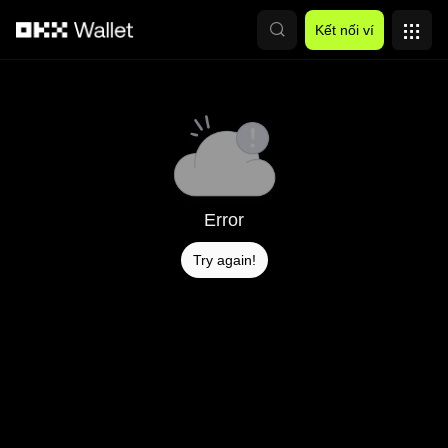
Chuyển đến nội dung chính
Kết nối ví
Error
Try again!