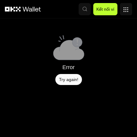
Chuyển đến nội dung chính
Kết nối ví
Error
Try again!