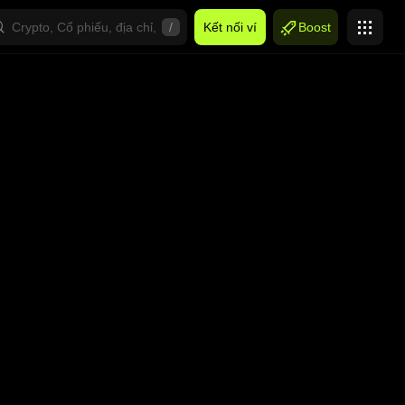
/
Kết nối ví
Boost