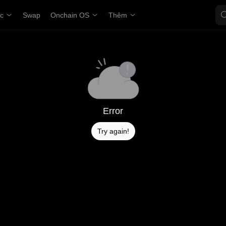
ợc
Swap
Onchain OS
Thêm
Error
Try again!