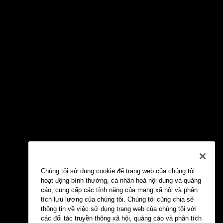
Chúng tôi sử dụng cookie để trang web của chúng tôi
hoạt động bình thường, cá nhân hoá nội dung và quảng
cáo, cung cấp các tính năng của mạng xã hội và phân
tích lưu lượng của chúng tôi. Chúng tôi cũng chia sẻ
thông tin về việc sử dụng trang web của chúng tôi với
các đối tác truyền thông xã hội, quảng cáo và phân tích