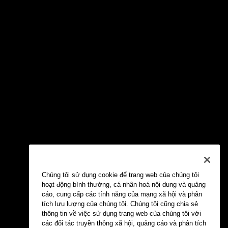
Chúng tôi sử dụng cookie để trang web của chúng tôi
hoạt động bình thường, cá nhân hoá nội dung và quảng
cáo, cung cấp các tính năng của mạng xã hội và phân
tích lưu lượng của chúng tôi. Chúng tôi cũng chia sẻ
thông tin về việc sử dụng trang web của chúng tôi với
các đối tác truyền thông xã hội, quảng cáo và phân tích