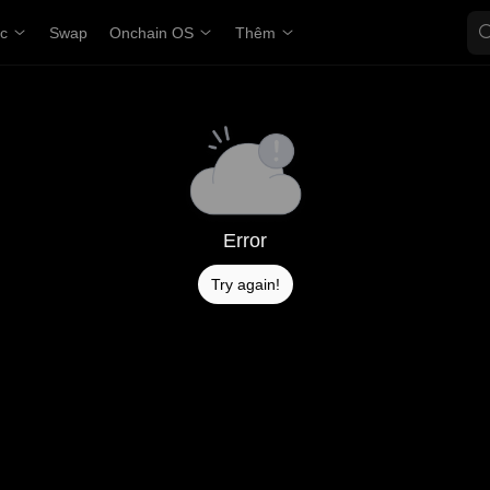
ợc
Swap
Onchain OS
Thêm
Error
Try again!