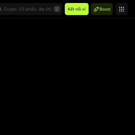
/
Kết nối ví
Boost