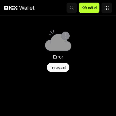
Chuyển đến nội dung chính
Kết nối ví
Error
Try again!